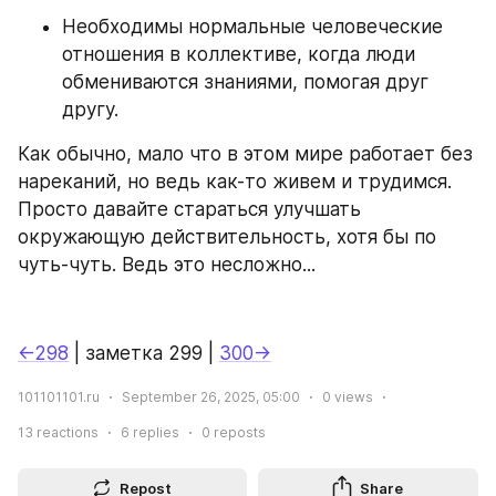
Необходимы нормальные человеческие 
отношения в коллективе, когда люди 
обмениваются знаниями, помогая друг 
другу.
Как обычно, мало что в этом мире работает без 
нареканий, но ведь как-то живем и трудимся. 
Просто давайте стараться улучшать 
окружающую действительность, хотя бы по 
чуть-чуть. Ведь это несложно...
←298
 | заметка 299 | 
300→
101101101.ru
September 26, 2025, 05:00
0
views
13
reactions
6
replies
0
reposts
Repost
Share