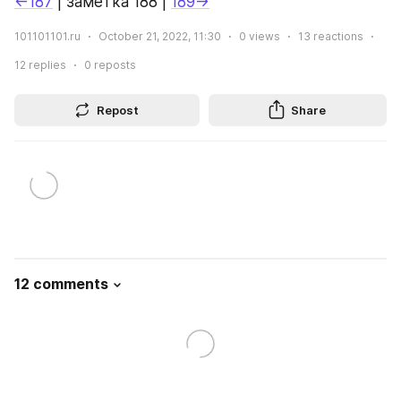
←187
 | заметка 188 | 
189→
101101101.ru
October 21, 2022, 11:30
0
views
13
reactions
12
replies
0
reposts
Repost
Share
12 comments