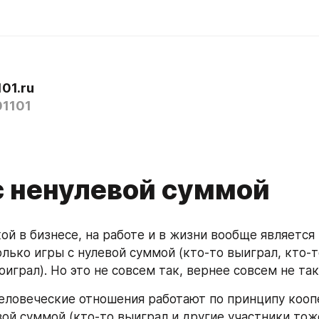
01.ru
1101
я
с ненулевой суммой
й в бизнесе, на работе и в жизни вообще является 
лько игры с нулевой суммой (кто-то выиграл, кто-т
играл). Но это не совсем так, вернее совсем не так.
еловеческие отношения работают по принципу кооп
вой суммой (кто-то выиграл и другие участники тоже