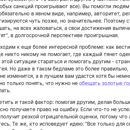
любых санкций проигрывают все). Вы помогли людям 
обязательно в явном виде, например, авторитет, реп
изируются чуть позже, но значительнее. Поэтому ст
шать, на всех жаловаться, а свои достижения выпячи
ят", в долгосрочной перспективе проигрышная.
иходим к еще более интересной проблеме: как вести 
е никто никому не помогает, где каждый тянет одеяло
 этой ситуации стараться и помогать другим - стран
тея. Но даже в таком бедламе это более правильно, 
не изменится, а в лучшем вам удастся хотя бы немно
но только понять, что нужно не 
обещать золотые г
лать.
тить и такой фактор: помогая другим, делая больше,
сно получаете право на ошибку. Если что-то не успел
 получит резкой отрицательной оценки, потому что л
есь. Те же, кто исповедует идею: "Все только для се