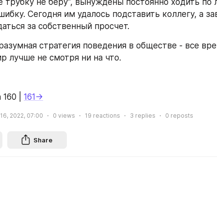
 трубку не беру", вынуждены постоянно ходить по 
шибку. Сегодня им удалось подставить коллегу, а зав
даться за собственный просчет.
разумная стратегия поведения в обществе - все вре
р лучше не смотря ни на что.
 160 | 
161→
16, 2022, 07:00
0
views
19
reactions
3
replies
0
reposts
Share