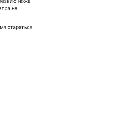
лезвию ножа 
тра не 
мя стараться 