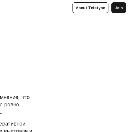
About Teletype
Join
мнение, что 
о ровно 
..
еративной 
 выиграли и 