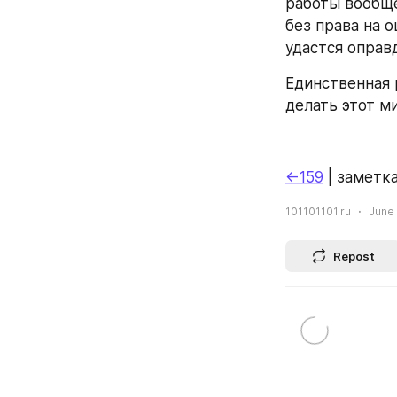
работы вообще
без права на о
удастся оправ
Единственная 
делать этот ми
←159
 | заметка
101101101.ru
June 
Repost