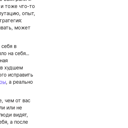
и тоже что-то 
утацию, опыт, 
ратегия: 
вать, может 
себя в 
 на себя... 
ная 
в худшем 
го исправить 
оры
, а реально 
 чем от вас 
и или не 
юди видят, 
бя, а после 