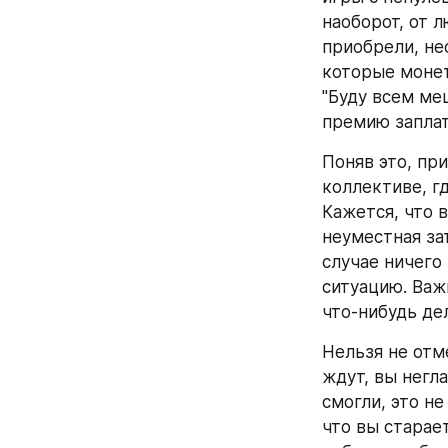
наоборот, от 
приобрели, не
которые монет
"Буду всем ме
премию заплат
Поняв это, пр
коллективе, гд
Кажется, что в
неуместная за
случае ничего 
ситуацию. Важ
что-нибудь де
Нельзя не отме
ждут, вы негла
смогли, это не
что вы старает