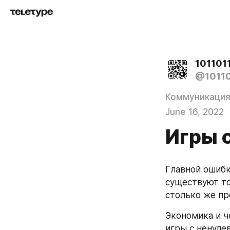
1011011
@10110
Коммуникаци
June 16, 2022
Игры 
Главной ошибко
существуют то
столько же про
Экономика и ч
игры с ненуле