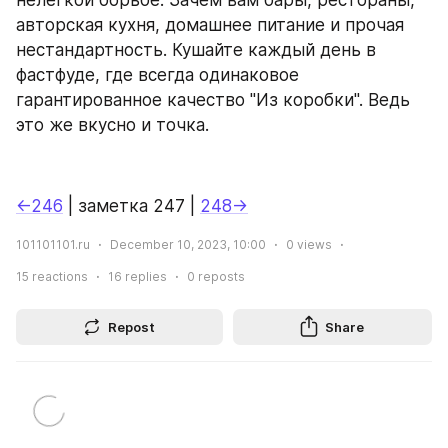
нелегкой борьбе. Зачем вам бары, рестораны, 
авторская кухня, домашнее питание и прочая 
нестандартность. Кушайте каждый день в 
фастфуде, где всегда одинаковое 
гарантированное качество "Из коробки". Ведь 
это же вкусно и точка.
←246
 | заметка 247 | 
248→
101101101.ru
December 10, 2023, 10:00
0
views
15
reactions
16
replies
0
reposts
Repost
Share