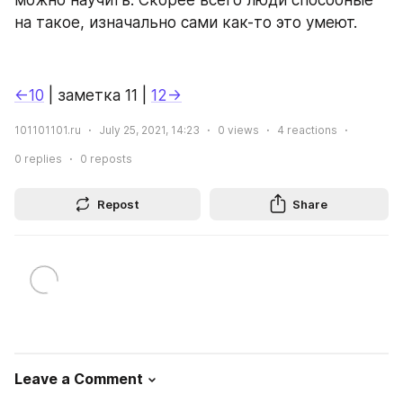
можно научить. Скорее всего люди способные 
на такое, изначально сами как-то это умеют.
←10
 | заметка 11 | 
12→
101101101.ru
July 25, 2021, 14:23
0
views
4
reactions
0
replies
0
reposts
Repost
Share
Leave a Comment