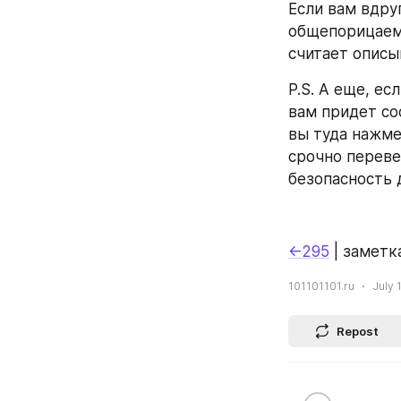
Если вам вдру
общепорицаемо
считает описы
P.S. А еще, ес
вам придет со
вы туда нажме
срочно переве
безопасность 
←295
 | заметка
101101101.ru
July 
Repost