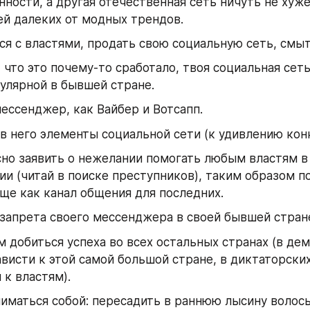
ности, а другая отечественная сеть ничуть не хуже 
й далеких от модных трендов.
ся с властями, продать свою социальную сеть, смыт
 что это почему-то сработало, твоя социальная сеть
улярной в бывшей стране.
ессенджер, как Вайбер и Вотсапп.
в него элементы социальной сети (к удивлению кон
но заявить о нежелании помогать любым властям в
и (читай в поиске преступников), таким образом п
ще как канал общения для последних.
запрета своего мессенджера в своей бывшей стран
 добиться успеха во всех остальных странах (в дем
ависти к этой самой большой стране, в диктаторских 
 к властям).
иматься собой: пересадить в раннюю лысину волосы