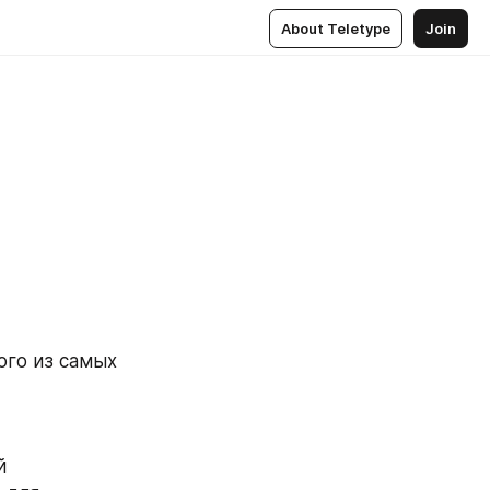
About Teletype
Join
го из самых 
 