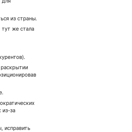
для 
ься из страны.
 тут же стала 
курентов).
 раскрытии 
озиционировав 
е.
ократических 
из-за 
, исправить 