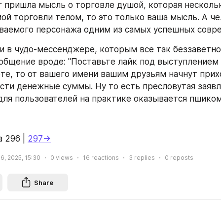
г пришла мысль о торговле душой, которая нескольк
й торговли телом, то это только ваша мысль. А че
ваемого персонажа одним из самых успешных совр
ли в чудо-мессенджере, которым все так беззаветно 
общение вроде: "Поставьте лайк под выступлением м
те, то от вашего имени вашим друзьям начнут прих
сти денежные суммы. Ну то есть пресловутая заявл
для пользователей на практике оказывается пшиком
 296 | 
297→
16, 2025, 15:30
0
views
16
reactions
3
replies
0
reposts
Share