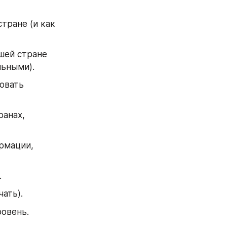
ране (и как 
ей стране 
льными).
овать 
анах, 
мации, 
.
ать).
ровень.