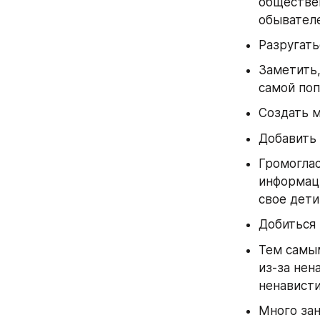
обществен
обывателе
Разругать
Заметить,
самой поп
Создать м
Добавить 
Громоглас
информаци
свое дети
Добиться 
Тем самым
из-за нен
ненависти
Много зан