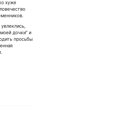
о хуже 
ловечество 
еменников.
увлеклись, 
оей дочки" и 
одить просьбы 
енная 
.