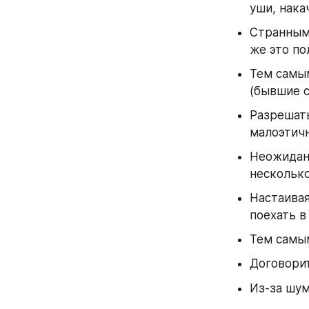
уши, нака
Странным 
же это по
Тем самым
(бывшие с
Разрешать
малоэтич
Неожиданн
несколько
Настаивая
поехать в
Тем самым
Договорит
Из-за шум