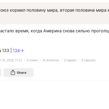
оюз кормил половину мира, вторая половина мира 
астало время, когда Америка снова сильно проголод
 133 | 
134→
 15, 2022, 11:21
0
views
8
reactions
2
replies
0
reposts
Share