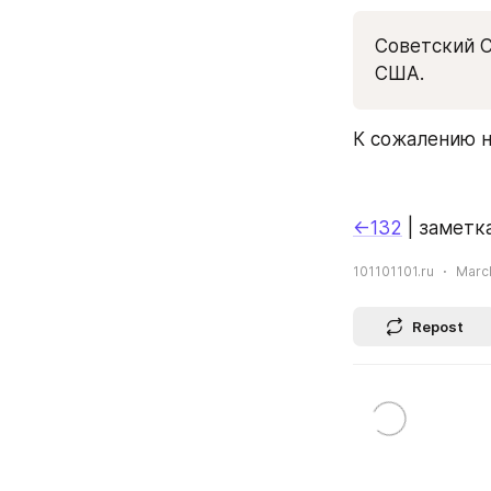
Советский С
США.
К сожалению н
←132
 | заметка
101101101.ru
March
Repost