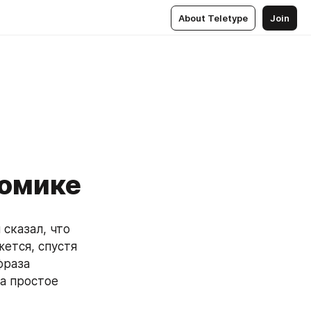
About Teletype
Join
номике
казал, что 
ется, спустя 
раза 
а простое 