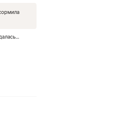
кормила 
алась...