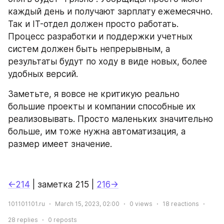
каждый день и получают зарплату ежемесячно. 
Так и IT-отдел должен просто работать. 
Процесс разработки и поддержки учетных 
систем должен быть непрерывным, а 
результаты будут по ходу в виде новых, более 
удобных версий.
Заметьте, я вовсе не критикую реально 
большие проекты и компании способные их 
реализовывать. Просто маленьких значительно 
больше, им тоже нужна автоматизация, а 
размер имеет значение.
←214
 | заметка 215 | 
216→
101101101.ru
March 15, 2023, 02:00
0
views
18
reactions
28
replies
0
reposts