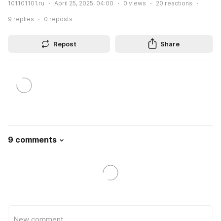
101101101.ru
April 25, 2025, 04:00
0
views
20
reactions
9
replies
0
reposts
Repost
Share
9 comments