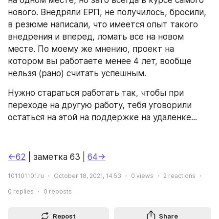
на одном месте, но зато всегда в курсе самого 
нового. Внедряли ЕРП, не получилось, бросили, 
в резюме написали, что имеется опыт такого 
внедрения и вперед, ломать все на новом 
месте. По моему же мнению, проект на 
котором вы работаете менее 4 лет, вообще 
нельзя (рано) считать успешным.
Нужно стараться работать так, чтобы при 
переходе на другую работу, тебя уговорили 
остаться на этой на поддержке на удаленке...
←62
 | заметка 63 | 
64→
101101101.ru
October 18, 2021, 14:53
0
views
2
reactions
0
replies
0
reposts
Repost
Share