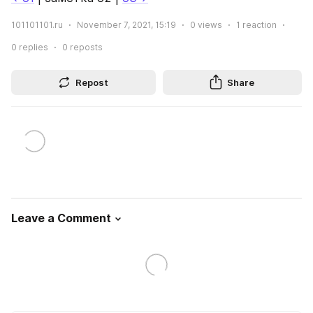
101101101.ru
November 7, 2021, 15:19
0
views
1
reaction
0
replies
0
reposts
Repost
Share
Leave a Comment