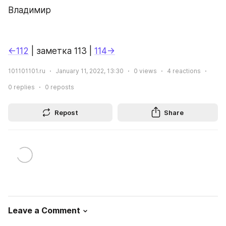
Владимир
←112
 | заметка 113 | 
114→
101101101.ru
January 11, 2022, 13:30
0
views
4
reactions
0
replies
0
reposts
Repost
Share
Leave a Comment