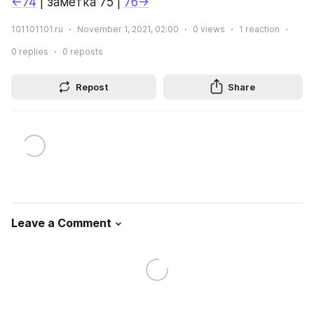
←74
 | заметка 75 | 
76→
101101101.ru
November 1, 2021, 02:00
0
views
1
reaction
0
replies
0
reposts
Repost
Share
Leave a Comment