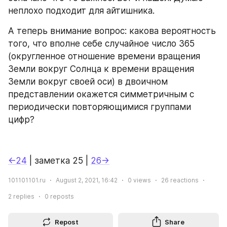
неплохо подходит для айтишника.
А теперь внимание вопрос: какова вероятность 
того, что вполне себе случайное число 365 
(округленное отношение времени вращения 
Земли вокруг Солнца к времени вращения 
Земли вокруг своей оси) в двоичном 
представлении окажется симметричным с 
периодически повторяющимися группами 
цифр?
←24
 | заметка 25 | 
26→
101101101.ru
August 2, 2021, 16:42
0
views
26
reactions
2
replies
0
reposts
Repost
Share