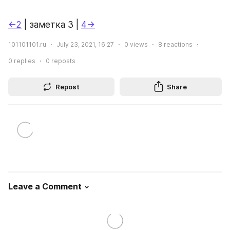
←2
 | заметка 3 | 
4→
101101101.ru
July 23, 2021, 16:27
0
views
8
reactions
0
replies
0
reposts
Repost
Share
Leave a Comment