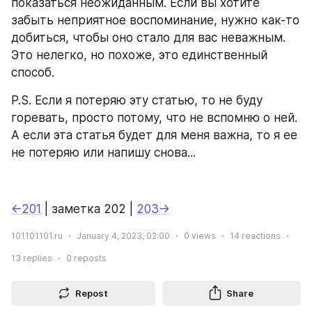
показаться неожиданным. Если вы хотите 
забыть неприятное воспоминание, нужно как-то 
добиться, чтобы оно стало для вас неважным. 
Это нелегко, но похоже, это единственный 
способ.
P.S. Если я потеряю эту статью, то не буду 
горевать, просто потому, что не вспомню о ней. 
А если эта статья будет для меня важна, то я ее 
не потеряю или напишу снова...
←201
 | заметка 202 | 
203→
101101101.ru
January 4, 2023, 02:00
0
views
14
reactions
13
replies
0
reposts
Repost
Share